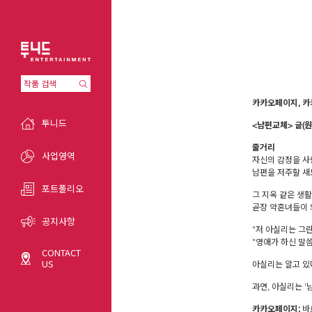
카카오페이지, 카
투니드
<남편교체> 글(원
줄거리
사업영역
자신의 감정을 사
남편을 저주할 새
포트폴리오
그 지옥 같은 생
곧장 약혼녀들이 
공지사항
"저 아실리는 그
"영애가 하신 말
CONTACT
US
아실리는 알고 있
과연, 아실리는 '
카카오페이지:
바