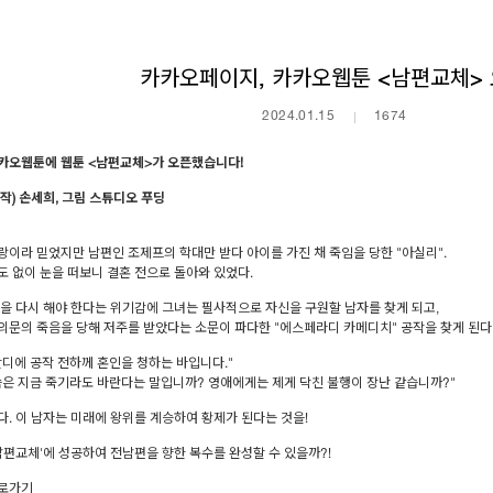
카카오페이지, 카카오웹툰 <남편교체>
2024.01.15
1674
카오웹툰에 웹툰 <남편교체>가 오픈했습니다!
작) 손세희, 그림 스튜디오 푸딩
랑이라 믿었지만 남편인 조제프의 학대만 받다 아이를 가진 채 죽임을 당한 "아실리".
도 없이 눈을 떠보니 결혼 전으로 돌아와 있었다.
활을 다시 해야 한다는 위기감에 그녀는 필사적으로 자신을 구원할 남자를 찾게 되고,
의문의 죽음을 당해 저주를 받았다는 소문이 파다한 "에스페라디 카메디치" 공작을 찾게 된다
란디에 공작 전하께 혼인을 청하는 바입니다."
씀은 지금 죽기라도 바란다는 말입니까? 영애에게는 제게 닥친 불행이 장난 같습니까?"
다. 이 남자는 미래에 왕위를 계승하여 황제가 된다는 것을!
남편교체'에 성공하여 전남편을 향한 복수를 완성할 수 있을까?!
로가기