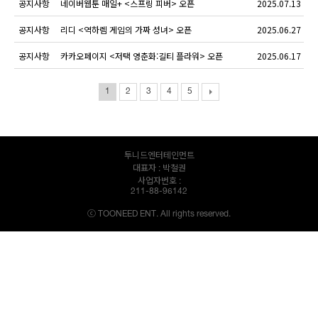
공지사항
네이버웹툰 매일+ <스프링 피버> 오픈
2025.07.13
공지사항
리디 <역하렘 게임의 가짜 성녀> 오픈
2025.06.27
공지사항
카카오페이지 <저택 영춘화:길티 플라워> 오픈
2025.06.17
1
2
3
4
5
투니드엔터테인먼트
대표자 : 박철권
사업자번호 :
211-88-96142
ⓒ TOONEED ENT. All rights reserved.