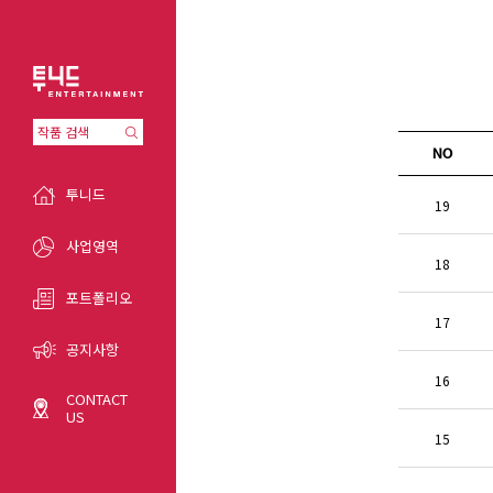
NO
투니드
19
사업영역
18
포트폴리오
17
공지사항
16
CONTACT
US
15