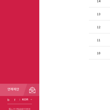
14
13
12
11
10
연재제안
KOR
투니드엔터테인먼트